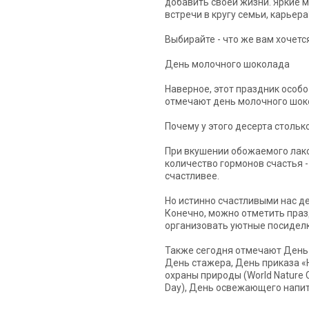
добавить своей жизни. Яркие м
встречи в кругу семьи, карьера
Выбирайте - что же вам хочется
День молочного шоколада
Наверное, этот праздник особо
отмечают день молочного шок
Почему у этого десерта стольк
При вкушении обожаемого лак
количество гормонов счастья 
счастливее.
Но истинно счастливыми нас де
Конечно, можно отметить праз
организовать уютные посиделк
Также сегодня отмечают День 
День стажера, День приказа «
охраны природы (World Nature C
Day), День освежающего напитк