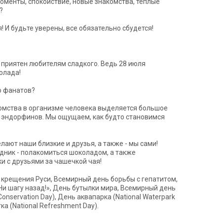
оменты, спокойствие, новые знакомства, теплые
?
! И будьте уверены, все обязательно сбудется!
 приятен любителям сладкого. Ведь 28 июля
олада!
о фанатов?
омства в организме человека выделяется большое
- эндорфинов. Мы ощущаем, как будто становимся
лают наши близкие и друзья, а также - мы сами!
дник - полакомиться шоколадом, а также
и с друзьями за чашечкой чая!
крещения Руси, Всемирный день борьбы с гепатитом,
Ни шагу назад!», День бутылки мира, Всемирный день
onservation Day), День аквапарка (National Waterpark
а (National Refreshment Day).