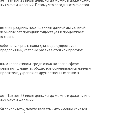
ет. Так вот 28 июля день, когда можно и даже нужно
ных мечт и желаний! Потому что сегодня отмечается
метили праздник, посвященный данной актуальной
ии многих лет праздник существует и продолжает
ую жизнь.
собо популярна в наши дни, ведь существует
 предприятий, которые развиваются или пробуют
ным коллективом, среди своих коллег в сфере
изовывают фуршеты, общаются, обмениваются личным
 проектами, укрепляют дружественные связи в
ет. Так вот 28 июля день, когда можно и даже нужно
ных мечт и желаний!
я приоритеты, почувствовать - что именно хочется