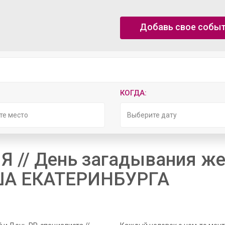
Добавь свое собы
КОГДА:
те место
// День загадывания жел
ИША ЕКАТЕРИНБУРГА