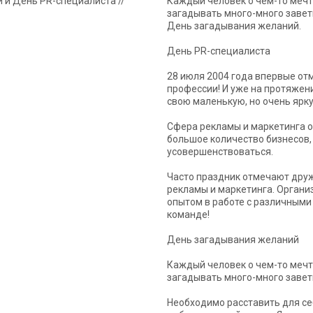
Каждый человек о чем-то мечта
загадывать много-много завет
День загадывания желаний.
День PR-специалиста
28 июля 2004 года впервые от
профессии! И уже на протяжен
свою маленькую, но очень ярк
Сфера рекламы и маркетинга о
большое количество бизнесов,
усовершенствоваться.
Часто праздник отмечают друж
рекламы и маркетинга. Орган
опытом в работе с различными
команде!
День загадывания желаний
Каждый человек о чем-то мечта
загадывать много-много завет
Необходимо расставить для себ