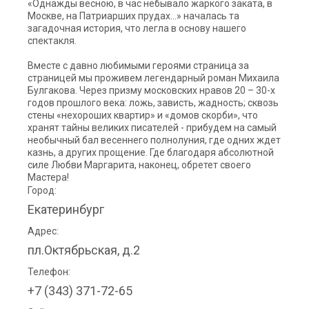
«Однажды весною, в час небывало жаркого заката, в
Москве, на Патриарших прудах…» началась та
загадочная история, что легла в основу нашего
спектакля.
Вместе с давно любимыми героями страница за
страницей мы проживем легендарный роман Михаила
Булгакова. Через призму московских нравов 20 – 30-х
годов прошлого века: ложь, зависть, жадность; сквозь
стены «нехороших квартир» и «домов скорби», что
хранят тайны великих писателей - прибудем на самый
необычный бал весеннего полнолуния, где одних ждет
казнь, а других прощение. Где благодаря абсолютной
силе Любви Маргарита, наконец, обретет своего
Мастера!
Город:
Екатеринбург
Адрес:
пл.Октябрьская, д.2
Телефон:
+7 (343) 371-72-65