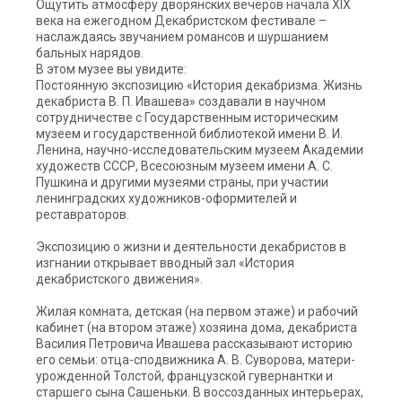
Ощутить атмосферу дворянских вечеров начала XIX
века на ежегодном Декабристском фестивале –
наслаждаясь звучанием романсов и шуршанием
бальных нарядов.
В этом музее вы увидите:
Постоянную экспозицию «История декабризма. Жизнь
декабриста В. П. Ивашева» создавали в научном
сотрудничестве с Государственным историческим
музеем и государственной библиотекой имени В. И.
Ленина, научно-исследовательским музеем Академии
художеств СССР, Всесоюзным музеем имени А. С.
Пушкина и другими музеями страны, при участии
ленинградских художников-оформителей и
реставраторов.
Экспозицию о жизни и деятельности декабристов в
изгнании открывает вводный зал «История
декабристского движения».
Жилая комната, детская (на первом этаже) и рабочий
кабинет (на втором этаже) хозяина дома, декабриста
Василия Петровича Ивашева рассказывают историю
его семьи: отца-сподвижника А. В. Суворова, матери-
урожденной Толстой, французской гувернантки и
старшего сына Сашеньки. В воссозданных интерьерах,