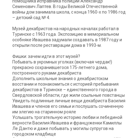
помощника исправника полиции Александр
Семенович Лаптев. В годы Великой Отечественной
войны дом занимала школа, с конца 1960-х по 1986 год
– детский сад № 4.
Музей декабристов на народных началах работал в
Туринске с 1963 года. Экспозицию в мемориальном
особняке Ивашева задумали создавать в 1987 году и
открыли после реставрации дома в 1993-м.
Фишки: зачем идти в этот музей?
Побывать в укромных уголках (включая чердак!)
прекрасно сохранившегося 175-летнего дома,
построенного руками декабриста
Дополнить школьные знания о декабристском
восстании и познакомиться с историей пребывания
декабристов в Туринске – единственного города в
Свердловской области, где жили ссыльные повстанцы
Увидеть подлинные личные вещи декабриста Василия
Ивашева и членов его семьи и послушать сочиненную
им элегию на старинном рояле
Услышать трогательную историю любви и лебединой
верности Василия Ивашева и француженки Камиллы
Ле Дантю и даже побывать у могилы супругов на
городском кладбище