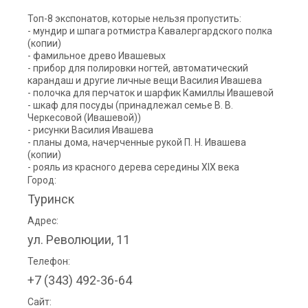
Топ-8 экспонатов, которые нельзя пропустить:
- мундир и шпага ротмистра Кавалергардского полка
(копии)
- фамильное древо Ивашевых
- прибор для полировки ногтей, автоматический
карандаш и другие личные вещи Василия Ивашева
- полочка для перчаток и шарфик Камиллы Ивашевой
- шкаф для посуды (принадлежал семье В. В.
Черкесовой (Ивашевой))
- рисунки Василия Ивашева
- планы дома, начерченные рукой П. Н. Ивашева
(копии)
- рояль из красного дерева середины XIX века
Город:
Туринск
Адрес:
ул. Революции, 11
Телефон:
+7 (343) 492-36-64
Сайт: