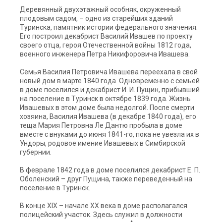
Деревянный двухэтажный особняк, окруженный
плодовым садом, – одно из старейших зданий
Туринска, памятник истории федерального значения.
Его построил декабрист Василий Ивашев по проекту
своего отца, героя Отечественной войны 1812 года,
военного инженера Петра Никифоровича Ивашева.
Семья Василия Петровича Ивашева переехала в свой
новый дом в марте 1840 года. Одновременно с семьей
в доме поселился и декабрист И. И. Пущин, прибывший
на поселение в Туринск в октябре 1839 года. Жизнь
Ивашевых в этом доме была недолгой. После смерти
хозяина, Василия Ивашева (в декабре 1840 года), его
теща Мария Петровна Ле Дантю пробыла в доме
вместе с внуками до июня 1841-го, пока не увезла их в
Ундоры, родовое имение Ивашевых в Симбирской
губернии.
В феврале 1842 года в доме поселился декабрист Е. П.
Оболенский – друг Пущина, также переведенный на
поселение в Туринск.
В конце XIX – начале XX века в доме располагался
полицейский участок. Здесь служил в должности