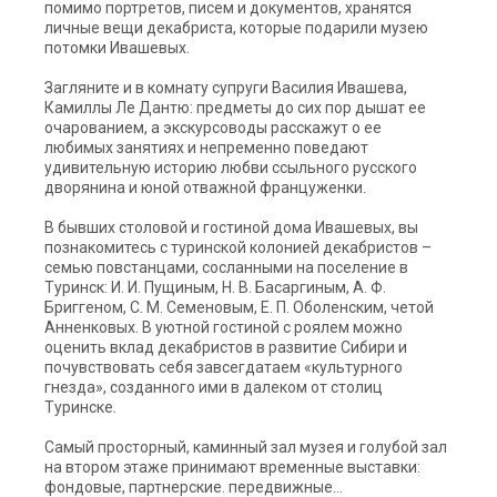
помимо портретов, писем и документов, хранятся
личные вещи декабриста, которые подарили музею
потомки Ивашевых.
Загляните и в комнату супруги Василия Ивашева,
Камиллы Ле Дантю: предметы до сих пор дышат ее
очарованием, а экскурсоводы расскажут о ее
любимых занятиях и непременно поведают
удивительную историю любви ссыльного русского
дворянина и юной отважной француженки.
В бывших столовой и гостиной дома Ивашевых, вы
познакомитесь с туринской колонией декабристов –
семью повстанцами, сосланными на поселение в
Туринск: И. И. Пущиным, Н. В. Басаргиным, А. Ф.
Бриггеном, С. М. Семеновым, Е. П. Оболенским, четой
Анненковых. В уютной гостиной с роялем можно
оценить вклад декабристов в развитие Сибири и
почувствовать себя завсегдатаем «культурного
гнезда», созданного ими в далеком от столиц
Туринске.
Самый просторный, каминный зал музея и голубой зал
на втором этаже принимают временные выставки:
фондовые, партнерские. передвижные…